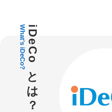
What's iDeCo?
iDeCoとは？