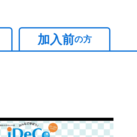
加入前
の方