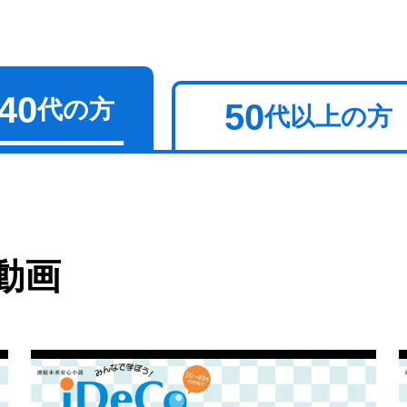
40
代の方
50
代以上の方
動画