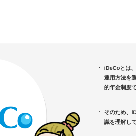
iDeCoと
運用方法を
的年金制度
そのため、i
識を理解し