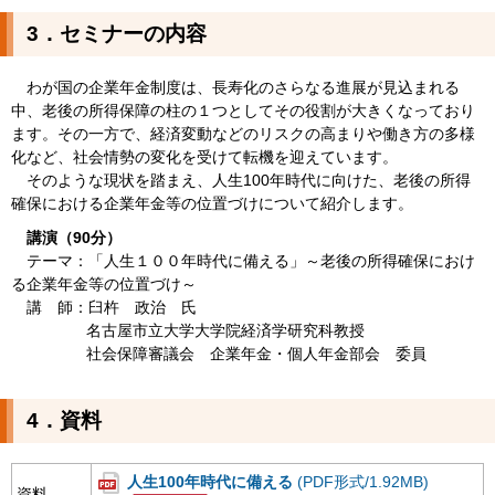
3．セミナーの内容
わが国の企業年金制度は、長寿化のさらなる進展が見込まれる
中、老後の所得保障の柱の１つとしてその役割が大きくなっており
ます。その一方で、経済変動などのリスクの高まりや働き方の多様
化など、社会情勢の変化を受けて転機を迎えています。
そのような現状を踏まえ、人生100年時代に向けた、老後の所得
確保における企業年金等の位置づけについて紹介します。
講演（90分）
テーマ：「人生１００年時代に備える」～老後の所得確保におけ
る企業年金等の位置づけ～
講 師：臼杵 政治 氏
名古屋市立大学大学院経済学研究科教授
社会保障審議会 企業年金・個人年金部会 委員
4．資料
人生100年時代に備える
(PDF形式/1.92MB)
資料