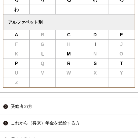
わ
アルファベット別
A
B
C
D
E
F
G
H
I
J
K
L
M
N
O
P
Q
R
S
T
U
V
W
X
Y
Z
受給者の方
これから（将来）年金を受給する方