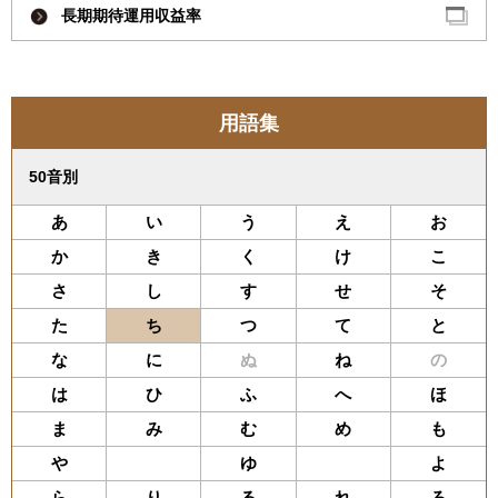
長期期待運用収益率
用語集
50音別
あ
い
う
え
お
か
き
く
け
こ
さ
し
す
せ
そ
た
ち
つ
て
と
な
に
ぬ
ね
の
は
ひ
ふ
へ
ほ
ま
み
む
め
も
や
ゆ
よ
ら
り
る
れ
ろ