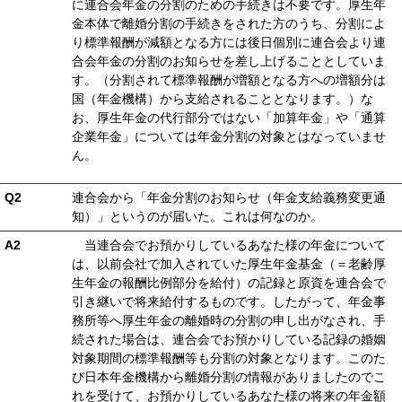
に連合会年金の分割のための手続きは不要です。厚生年
金本体で離婚分割の手続きをされた方のうち、分割によ
り標準報酬が減額となる方には後日個別に連合会より連
合会年金の分割のお知らせを差し上げることとしていま
す。（分割されて標準報酬が増額となる方への増額分は
国（年金機構）から支給されることとなります。）な
お、厚生年金の代行部分ではない「加算年金」や「通算
企業年金」については年金分割の対象とはなっていませ
ん。
Q2
連合会から「年金分割のお知らせ（年金支給義務変更通
知）」というのが届いた。これは何なのか。
A2
当連合会でお預かりしているあなた様の年金について
は、以前会社で加入されていた厚生年金基金（＝老齢厚
生年金の報酬比例部分を給付）の記録と原資を連合会で
引き継いで将来給付するものです。したがって、年金事
務所等へ厚生年金の離婚時の分割の申し出がなされ、手
続された場合は、連合会でお預かりしている記録の婚姻
対象期間の標準報酬等も分割の対象となります。このた
び日本年金機構から離婚分割の情報がありましたのでこ
れを受けて、お預かりしているあなた様の将来の年金額