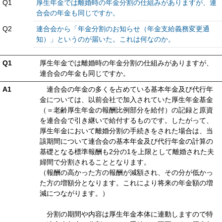
Q1
厚生年金では離婚時の年金分割の仕組みがありますが、連
合会の年金も同じですか。
Q2
連合会から「年金分割のお知らせ（年金支給義務変更通
知）」というのが届いた。これは何なのか。
Q1
厚生年金では離婚時の年金分割の仕組みがありますが、
連合会の年金も同じですか。
A1
連合会の年金の多くを占めている基本年金及び代行年
金については、以前会社で加入されていた厚生年金基金
（＝老齢厚生年金の報酬比例部分を給付）の記録と原資
を連合会で引き継いで給付するものです。したがって、
厚生年金において離婚分割の手続きをされた場合は、当
該期間について連合会の基本年金及び代行年金の計算の
基礎となる標準報酬も2分の1を上限として離婚された夫
婦間で分割されることとなります。
（報酬の高かった方の報酬が減額され、その分が低かっ
た方の増額分となります。これにより将来の年金額の増
減につながります。）
分割の期間や内容は厚生年金本体に連動しますので特